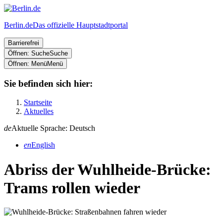
Berlin.de
Das offizielle Hauptstadtportal
Barrierefrei
Öffnen: Suche
Suche
Öffnen: Menü
Menü
Sie befinden sich hier:
Startseite
Aktuelles
de
Aktuelle Sprache: Deutsch
en
English
Abriss der Wuhlheide-Brücke:
Trams rollen wieder