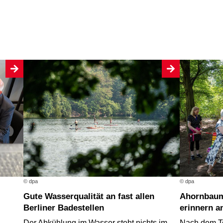
© dpa
© dpa
Gute Wasserqualität an fast allen
Ahornbaum und Regenbogenbank
Berliner Badestellen
erinnern a
Der Abkühlung im Wasser steht nichts im
Nach dem T