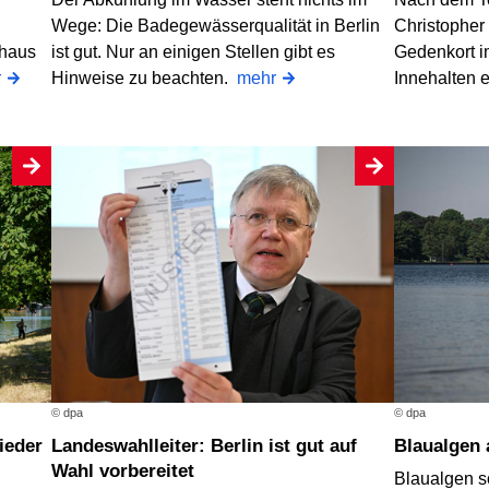
Wege: Die Badegewässerqualität in Berlin
Christopher 
thaus
ist gut. Nur an einigen Stellen gibt es
Gedenkort i
r
Hinweise zu beachten.
mehr
Innehalten 
© dpa
© dpa
Landeswahlleiter: Berlin ist gut auf
Blaualgen
Wahl vorbereitet
Blaualgen s