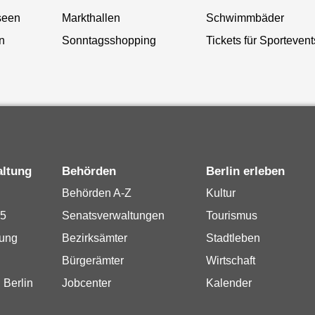
seen
Markthallen
Schwimmbäder
n
Sonntagsshopping
Tickets für Sportevent
altung
Behörden
Berlin erleben
Behörden A-Z
Kultur
15
Senatsverwaltungen
Tourismus
rung
Bezirksämter
Stadtleben
Bürgerämter
Wirtschaft
 Berlin
Jobcenter
Kalender