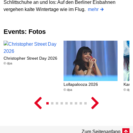
Schlittschuhe an und los: Auf den Berliner Eisbahnen
vergehen kalte Wintertage wie im Flug.
mehr
Events: Fotos
Christopher Street Day 2026
© dpa
Lollapalooza 2026
Karn
© dpa
© dpa
Zum Seitenanfang