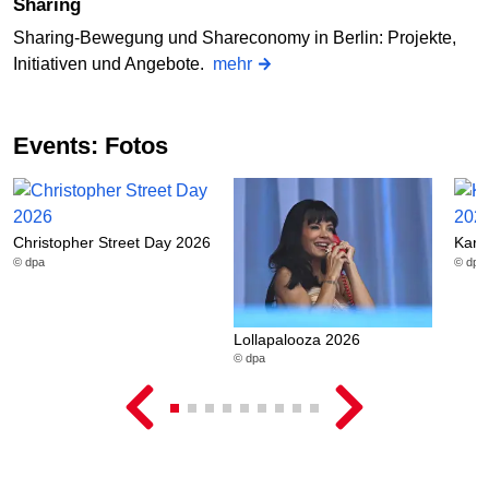
Sharing
Sharing-Bewegung und Shareconomy in Berlin: Projekte,
Initiativen und Angebote.
mehr
Events: Fotos
Christopher Street Day 2026
Karn
© dpa
© dpa
Lollapalooza 2026
© dpa