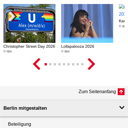
Karn
© dpa
Christopher Street Day 2026
Lollapalooza 2026
© dpa
© dpa
Zum Seitenanfang
Berlin mitgestalten
Beteiligung