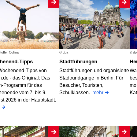
toffer Collina
© dpa
© dp
chenend-Tipps
Stadtführungen
H
Wochenend-Tipps von
Stadtführungen und organisierte
Was
n.de - das Original: Das
Stadtrundgänge in Berlin: Für
bes
in-Programm für das
Besucher, Touristen,
mo
enende vom 7. bis 9.
Schulklassen.
mehr
Ka
st 2026 in der Hauptstadt.