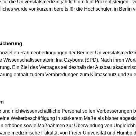
 für die Universitätsmedizin jährlich um fünf Prozent steigen - 
liches wurde vor kurzem bereits für die Hochschulen in Berlin
esicherung
nanziellen Rahmenbedingungen der Berliner Universitätsmedizin
te Wissenschaftssenatorin Ina Czyborra (SPD). Nach ihren Worte
erung. Ein Ziel des Vertrages sei deshalb der Ausbau akademis
barung enthält zudem Verabredungen zum Klimaschutz und zu
en
 und nichtwissenschaftliche Personal sollen Verbesserungen bri
d eine Weiterbeschäftigung in stärkerem Maße als bisher abgesi
onen erhöhen sowie Maßnahmen zur Überwindung von Ungleichh
ame medizinische Fakultät von Freier Universität und Humboldt-