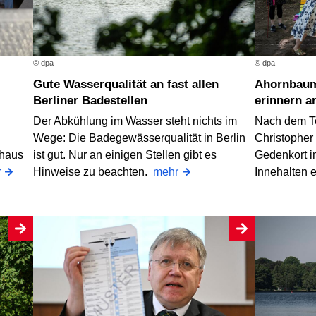
© dpa
© dpa
Gute Wasserqualität an fast allen
Ahornbaum und Regenbogenbank
Berliner Badestellen
erinnern a
Der Abkühlung im Wasser steht nichts im
Nach dem T
Wege: Die Badegewässerqualität in Berlin
Christopher 
thaus
ist gut. Nur an einigen Stellen gibt es
Gedenkort i
r
Hinweise zu beachten.
mehr
Innehalten 