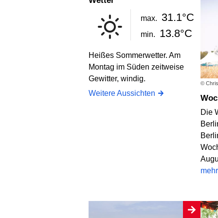
Wetter
31.1°C
max.
13.8°C
min.
Heißes Sommerwetter. Am
Montag im Süden zeitweise
Gewitter, windig.
© Chris
Weitere Aussichten
Wo
Die 
Berli
Berl
Woch
Augu
mehr