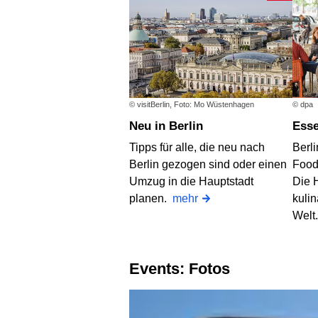
© visitBerlin, Foto: Mo Wüstenhagen
© dpa
Neu in Berlin
Ess
Tipps für alle, die neu nach
Berli
Berlin gezogen sind oder einen
Food
Umzug in die Hauptstadt
Die H
planen.
mehr
kulin
Welt
Events: Fotos