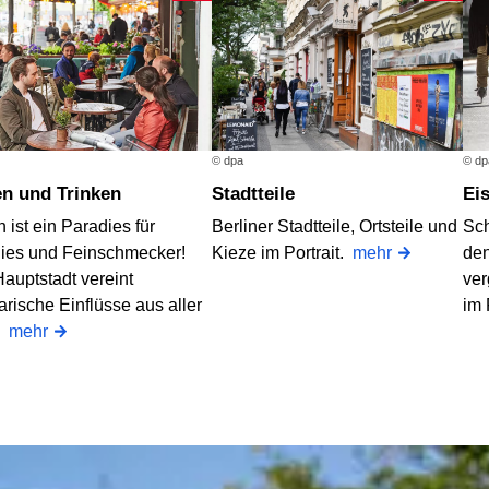
© dpa
© dp
en und Trinken
Stadtteile
E
n ist ein Paradies für
Berliner Stadtteile, Ortsteile und
Sch
ies und Feinschmecker!
Kieze im Portrait.
mehr
den
auptstadt vereint
ver
arische Einflüsse aus aller
im
.
mehr