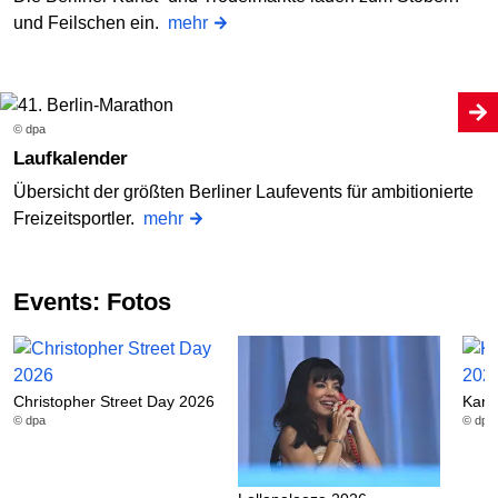
und Feilschen ein.
mehr
© dpa
Laufkalender
Übersicht der größten Berliner Laufevents für ambitionierte
Freizeitsportler.
mehr
Events: Fotos
Christopher Street Day 2026
Karn
© dpa
© dpa