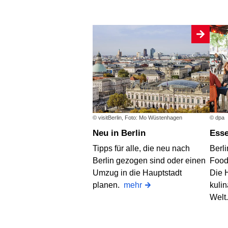
© visitBerlin, Foto: Mo Wüstenhagen
© dpa
Neu in Berlin
Ess
Tipps für alle, die neu nach
Berli
Berlin gezogen sind oder einen
Food
Umzug in die Hauptstadt
Die H
planen.
mehr
kulin
Welt