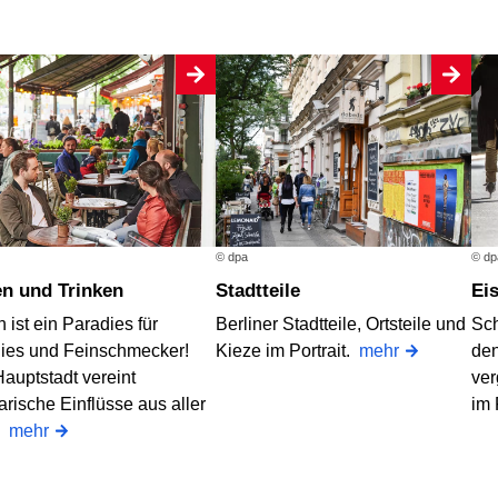
© dpa
© dp
en und Trinken
Stadtteile
E
n ist ein Paradies für
Berliner Stadtteile, Ortsteile und
Sch
ies und Feinschmecker!
Kieze im Portrait.
mehr
den
auptstadt vereint
ver
arische Einflüsse aus aller
im
.
mehr