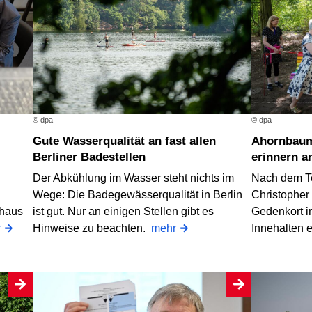
© dpa
© dpa
Gute Wasserqualität an fast allen
Ahornbaum und Regenbogenbank
Berliner Badestellen
erinnern a
Der Abkühlung im Wasser steht nichts im
Nach dem T
Wege: Die Badegewässerqualität in Berlin
Christopher 
thaus
ist gut. Nur an einigen Stellen gibt es
Gedenkort i
r
Hinweise zu beachten.
mehr
Innehalten 