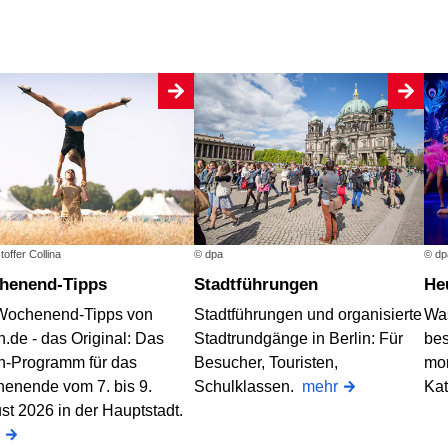
toffer Collina
© dpa
© dp
chenend-Tipps
Stadtführungen
H
Wochenend-Tipps von
Stadtführungen und organisierte
Was
n.de - das Original: Das
Stadtrundgänge in Berlin: Für
bes
in-Programm für das
Besucher, Touristen,
mo
enende vom 7. bis 9.
Schulklassen.
mehr
Ka
st 2026 in der Hauptstadt.