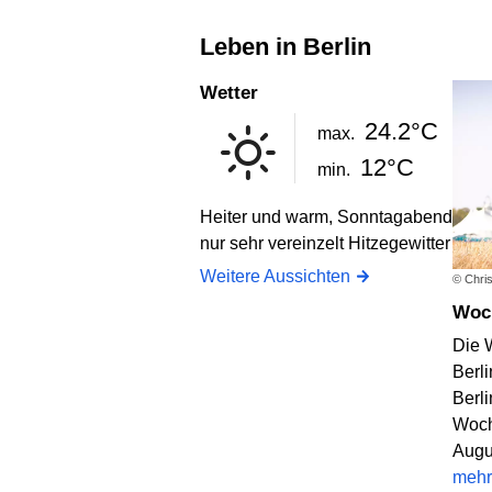
Leben in Berlin
Wetter
24.2°C
max.
12°C
min.
Heiter und warm, Sonntagabend
nur sehr vereinzelt Hitzegewitter
Weitere Aussichten
© Chris
Wo
Die 
Berli
Berl
Woch
Augu
mehr