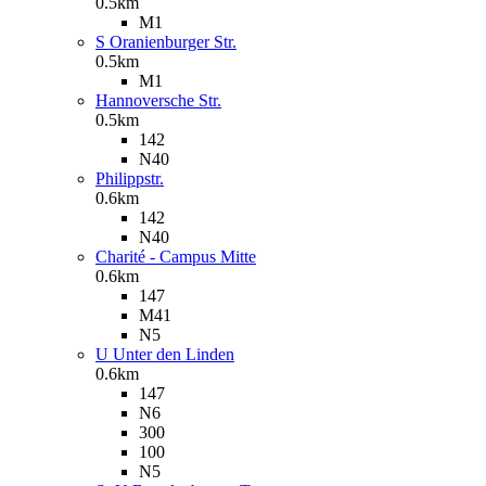
0.5km
M1
S Oranienburger Str.
0.5km
M1
Hannoversche Str.
0.5km
142
N40
Philippstr.
0.6km
142
N40
Charité - Campus Mitte
0.6km
147
M41
N5
U Unter den Linden
0.6km
147
N6
300
100
N5