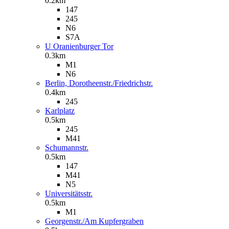
0.2km
147
245
N6
S7A
U Oranienburger Tor
0.3km
M1
N6
Berlin, Dorotheenstr./Friedrichstr.
0.4km
245
Karlplatz
0.5km
245
M41
Schumannstr.
0.5km
147
M41
N5
Universitätsstr.
0.5km
M1
Georgenstr./Am Kupfergraben