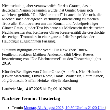
Nicht schuldig, aber verantwortlich für das Grauen, das in
deutschem Namen begangen wurde, hat Günter Grass sich
zeitlebens gefühlt. "Die Blechtrommel" ist auch ein Versuch, die
Mechanismen der eigenen Verführung durchsichtig zu machen.
Trotz aller Kontroversen um den Roman und Nobelpreisträger
Günter Grass, gilt der Text bis heute als Meilenstein der deutschen
Nachkriegsliteratur. Regisseur Oliver Reese erzählt die Geschichte
des ewigen Trommlers in einer ganz auf die Perspektive der
Hauptfigur zugeschnitten Fassung.
"Cultural highlights of the year": Für New York Times-
Feuilletonredakteur Matthew Anderson zählt Oliver Reeses
Inszenierung von "Die Blechtrommel" zu den Theaterhighlights
2019.
Künstler/Beteiligte:
von Günter Grass (Autor/in), Nico Holonics
(Oskar Matzerath), Oliver Reese, Daniel Wollenzin, Laura Krack,
Jörg Gollasch, Steffen Heinke, Sibylle Baschung
Laufzeit: Mo, 14.07.2025 bis Fr, 09.10.2026
Nächster Termin: Theatertag
Termin
Montag, 31. August 2026, 19:30 Uhr bis 21:20 Uhr
(