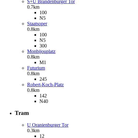
S+U Brandenburger Tor
0.7km
100
N5
Staatsoper
0.8km
100
N5
300
Monbijouplatz
0.8km
M1
Futurium
0.8km
245
Robert-Koch-Platz
0.8km
142
N40
Tram
U Oranienburger Tor
0.3km
12