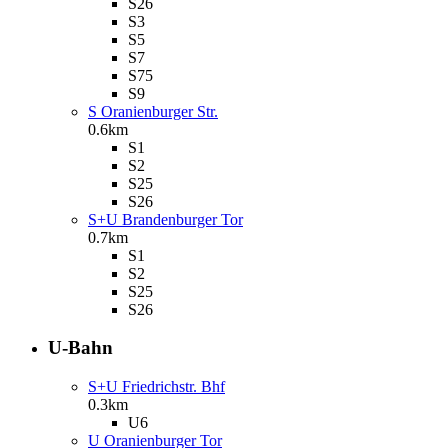
S26
S3
S5
S7
S75
S9
S Oranienburger Str.
0.6km
S1
S2
S25
S26
S+U Brandenburger Tor
0.7km
S1
S2
S25
S26
U-Bahn
S+U Friedrichstr. Bhf
0.3km
U6
U Oranienburger Tor