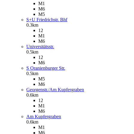
M1
M6
M5
S+U Friedrichstr. Bhf
0.3km
12
M1
M6
Universitätsstr.
0.5km
12
M6
S Oranienburger Str.
0.5km
M5
M6
Georgenstr./Am Kupfergraben
0.6km
12
M1
M6
Am Kupfergraben
0.6km
M1
M6