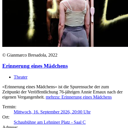
© Gianmarco Bresadola, 2022
Erinnerung eines Mädchens
Theater
»Erinnerung eines Mädchens« ist die Spurensuche der zum
Zeitpunkt der Veröffentlichung 76-jährigen Annie Ernaux nach der
eigenen Vergangenheit.
mehr
zu: Erinnerung eines Mädchens
Termin:
Mittwoch, 16. September 2026, 20:00 Uhr
Ort:
Schaubühne am Lehniner Platz - Saal C
Adresse: