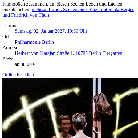
Filmgrößen zusammen, um diesen Szenen Leben und Lachen
einzuhauchen.
mehr
zu: Loriot: Szenen einer Ehe - mit Senta Berger
und Friedrich von Thun
Termin:
Samstag, 02. Januar 2027, 19:30 Uhr
Ort:
Philharmonie Berlin
Adresse:
Herbert-von-Karajan-Straße 1, 10785 Berlin-Tiergarten
Preis:
ab 38,00 €
Online bestellen