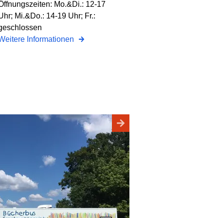
Öffnungszeiten: Mo.&Di.: 12-17
Uhr; Mi.&Do.: 14-19 Uhr; Fr.:
geschlossen
Weitere Informationen