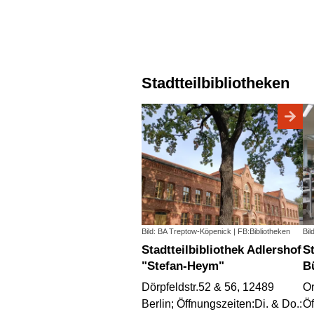
Stadtteilbibliotheken
Bild: BA Treptow-Köpenick | FB:Bibliotheken
Bil
Stadtteilbibliothek Adlershof
Stadtteilbibliothek im
"Stefan-Heym"
B
Dörpfeldstr.52 & 56, 12489
Or
Berlin; Öffnungszeiten:Di. & Do.:
Öf