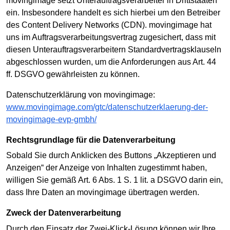
movingimage setzt Unterauftragsverarbeiter in Drittstaaten
ein. Insbesondere handelt es sich hierbei um den Betreiber
des Content Delivery Networks (CDN). movingimage hat
uns im Auftragsverarbeitungsvertrag zugesichert, dass mit
diesen Unterauftragsverarbeitern Standardvertragsklauseln
abgeschlossen wurden, um die Anforderungen aus Art. 44
ff. DSGVO gewährleisten zu können.
Datenschutzerklärung von movingimage:
www.movingimage.com/gtc/datenschutzerklaerung-der-
movingimage-evp-gmbh/
Rechtsgrundlage für die Datenverarbeitung
Sobald Sie durch Anklicken des Buttons „Akzeptieren und
Anzeigen“ der Anzeige von Inhalten zugestimmt haben,
willigen Sie gemäß Art. 6 Abs. 1 S. 1 lit. a DSGVO darin ein,
dass Ihre Daten an movingimage übertragen werden.
Zweck der Datenverarbeitung
Durch den Einsatz der Zwei-Klick-Lösung können wir Ihre