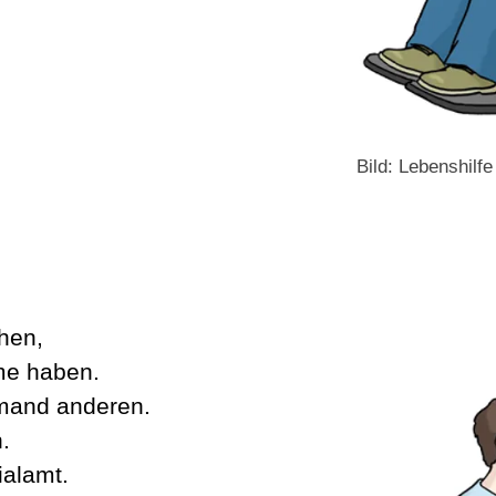
Bild: Lebenshilf
chen,
me haben.
mand anderen.
.
ialamt.