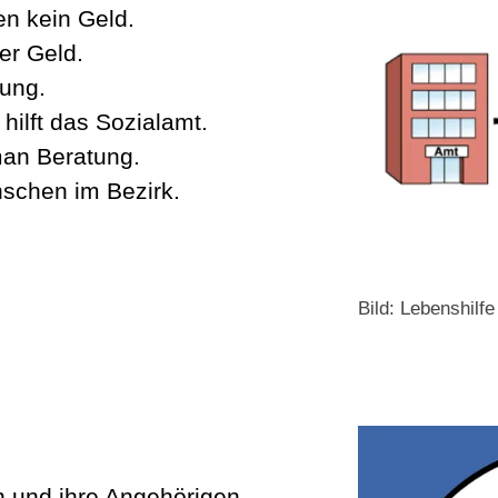
n kein Geld.
er Geld.
nung.
hilft das Sozialamt.
an Beratung.
nschen im Bezirk.
Bild: Lebenshilf
n und ihre Angehörigen