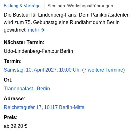
Online bestellen
Bildung & Vorträge
Seminare/Workshops/Führungen
Die Bustour für Lindenberg-Fans: Dem Panikpräsidenten
wird zum 75. Geburtstag eine Rundfahrt durch Berlin
Di
18.08.2026
15:30 Uhr
gewidmet.
mehr
XFood Tour - Kreuzberg kulinarisch
Nächster Termin:
vor dem Casino 36, am U-Bahnhof Kottbusser Tor
Udo-Lindenberg-Fantour Berlin
Termin:
Online bestellen
Samstag, 10. April 2027, 10:00 Uhr
(
7 weitere Termine
)
Ort:
Tränenpalast - Berlin
Adresse:
Reichstagufer 17, 10117 Berlin-Mitte
Preis:
ab 39,20 €