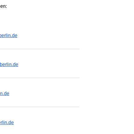
nen:
erlin.de
berlin.de
in.de
rlin.de