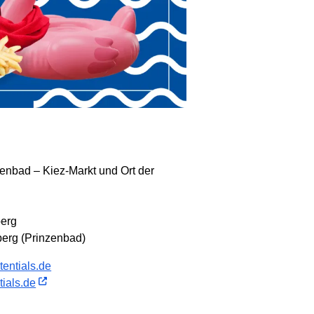
zenbad – Kiez-Markt und Ort der
berg
rg (Prinzenbad)
entials.de
ials.de