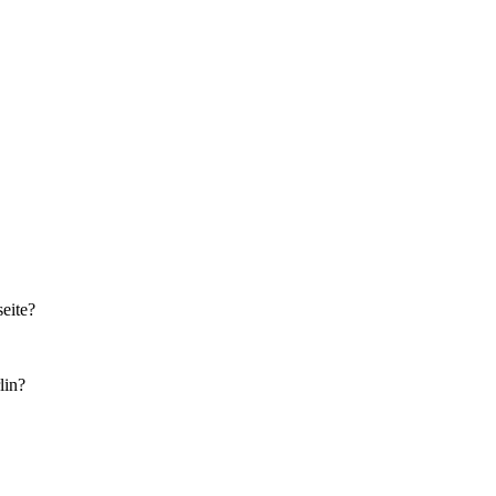
eite?
lin?