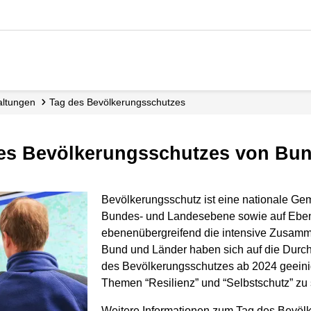
taltungen
Tag des Bevölkerungs­schutzes
des Bevölkerungsschutzes von Bu
Bevölkerungsschutz ist eine nationale Ge
Bundes- und Landesebene sowie auf Eben
ebenenübergreifend die intensive Zusammen
Bund und Länder haben sich auf die Dur
des Bevölkerungsschutzes ab 2024 geeinigt
Themen “Resilienz” und “Selbstschutz” zu s
Weitere Informationen zum Tag des Bevöl