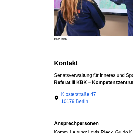
Bild: BBK
Kontakt
Senatsverwaltung für Inneres und Spo
Referat III KBK – Kompetenzzent
Klosterstraße 47
10179 Berlin
Ansprechpersonen
Komm. Leitung: Lovis Rieck, Guido Kl