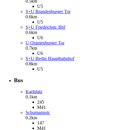
0.5km
U5
S+U Brandenburger Tor
0.6km
U5
S+U Friedrichstr. Bhf
0.6km
U6
U Oranienburger Tor
0.7km
U6
S+U Berlin Hauptbahnhof
0.8km
U5
Bus
Karlplatz
0.1km
245
M41
Schumannstr.
0.2km
147
M41