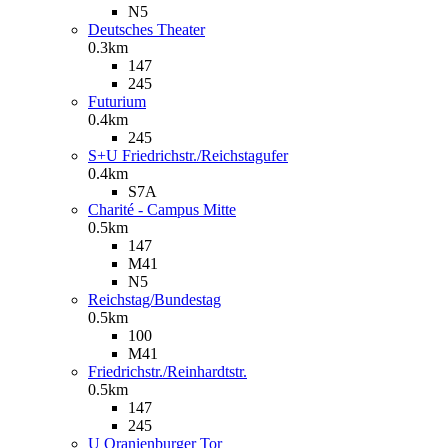
N5
Deutsches Theater
0.3km
147
245
Futurium
0.4km
245
S+U Friedrichstr./Reichstagufer
0.4km
S7A
Charité - Campus Mitte
0.5km
147
M41
N5
Reichstag/Bundestag
0.5km
100
M41
Friedrichstr./Reinhardtstr.
0.5km
147
245
U Oranienburger Tor