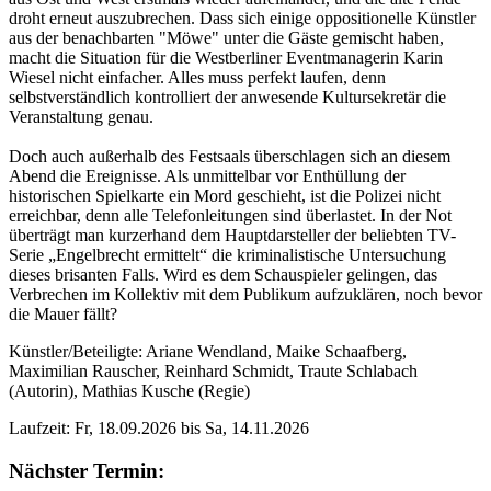
droht erneut auszubrechen. Dass sich einige oppositionelle Künstler
aus der benachbarten "Möwe" unter die Gäste gemischt haben,
macht die Situation für die Westberliner Eventmanagerin Karin
Wiesel nicht einfacher. Alles muss perfekt laufen, denn
selbstverständlich kontrolliert der anwesende Kultursekretär die
Veranstaltung genau.
Doch auch außerhalb des Festsaals überschlagen sich an diesem
Abend die Ereignisse. Als unmittelbar vor Enthüllung der
historischen Spielkarte ein Mord geschieht, ist die Polizei nicht
erreichbar, denn alle Telefonleitungen sind überlastet. In der Not
überträgt man kurzerhand dem Hauptdarsteller der beliebten TV-
Serie „Engelbrecht ermittelt“ die kriminalistische Untersuchung
dieses brisanten Falls. Wird es dem Schauspieler gelingen, das
Verbrechen im Kollektiv mit dem Publikum aufzuklären, noch bevor
die Mauer fällt?
Künstler/Beteiligte:
Ariane Wendland, Maike Schaafberg,
Maximilian Rauscher, Reinhard Schmidt, Traute Schlabach
(Autorin), Mathias Kusche (Regie)
Laufzeit: Fr, 18.09.2026 bis Sa, 14.11.2026
Nächster Termin: