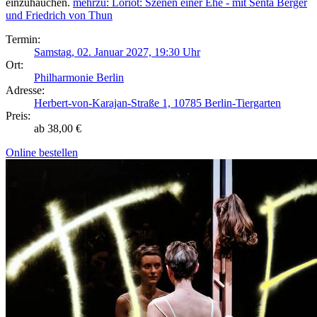
einzuhauchen.
mehr
zu: Loriot: Szenen einer Ehe - mit Senta Berger
und Friedrich von Thun
Termin:
Samstag, 02. Januar 2027, 19:30 Uhr
Ort:
Philharmonie Berlin
Adresse:
Herbert-von-Karajan-Straße 1, 10785 Berlin-Tiergarten
Preis:
ab 38,00 €
Online bestellen