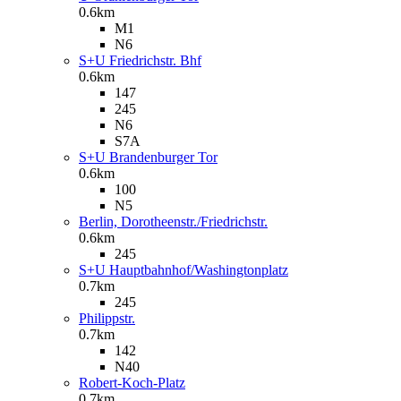
0.6km
M1
N6
S+U Friedrichstr. Bhf
0.6km
147
245
N6
S7A
S+U Brandenburger Tor
0.6km
100
N5
Berlin, Dorotheenstr./Friedrichstr.
0.6km
245
S+U Hauptbahnhof/Washingtonplatz
0.7km
245
Philippstr.
0.7km
142
N40
Robert-Koch-Platz
0.7km