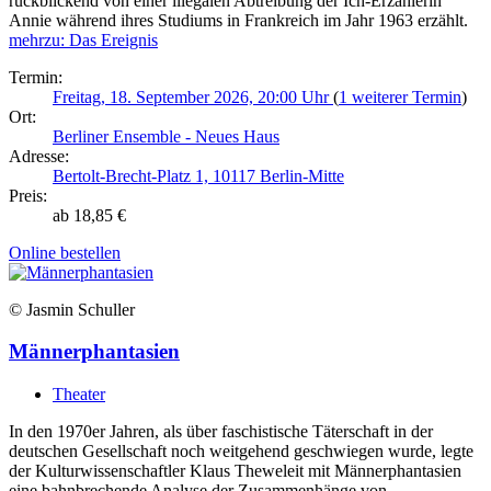
rückblickend von einer illegalen Abtreibung der Ich-Erzählerin
Annie während ihres Studiums in Frankreich im Jahr 1963 erzählt.
mehr
zu: Das Ereignis
Termin:
Freitag, 18. September 2026, 20:00 Uhr
(
1 weiterer Termin
)
Ort:
Berliner Ensemble - Neues Haus
Adresse:
Bertolt-Brecht-Platz 1, 10117 Berlin-Mitte
Preis:
ab 18,85 €
Online bestellen
© Jasmin Schuller
Männerphantasien
Theater
In den 1970er Jahren, als über faschistische Täterschaft in der
deutschen Gesellschaft noch weitgehend geschwiegen wurde, legte
der Kulturwissenschaftler Klaus Theweleit mit Männerphantasien
eine bahnbrechende Analyse der Zusammenhänge von