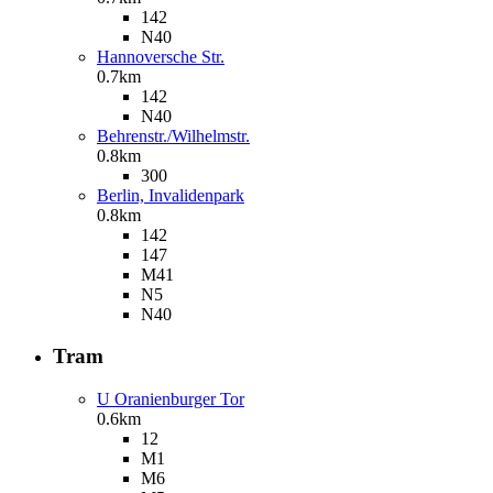
142
N40
Hannoversche Str.
0.7km
142
N40
Behrenstr./Wilhelmstr.
0.8km
300
Berlin, Invalidenpark
0.8km
142
147
M41
N5
N40
Tram
U Oranienburger Tor
0.6km
12
M1
M6