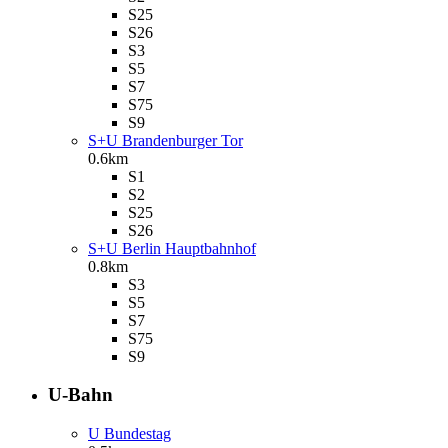
S25
S26
S3
S5
S7
S75
S9
S+U Brandenburger Tor
0.6km
S1
S2
S25
S26
S+U Berlin Hauptbahnhof
0.8km
S3
S5
S7
S75
S9
U-Bahn
U Bundestag