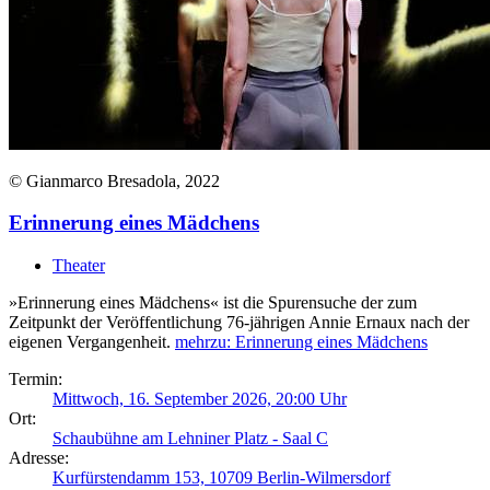
© Gianmarco Bresadola, 2022
Erinnerung eines Mädchens
Theater
»Erinnerung eines Mädchens« ist die Spurensuche der zum
Zeitpunkt der Veröffentlichung 76-jährigen Annie Ernaux nach der
eigenen Vergangenheit.
mehr
zu: Erinnerung eines Mädchens
Termin:
Mittwoch, 16. September 2026, 20:00 Uhr
Ort:
Schaubühne am Lehniner Platz - Saal C
Adresse:
Kurfürstendamm 153, 10709 Berlin-Wilmersdorf