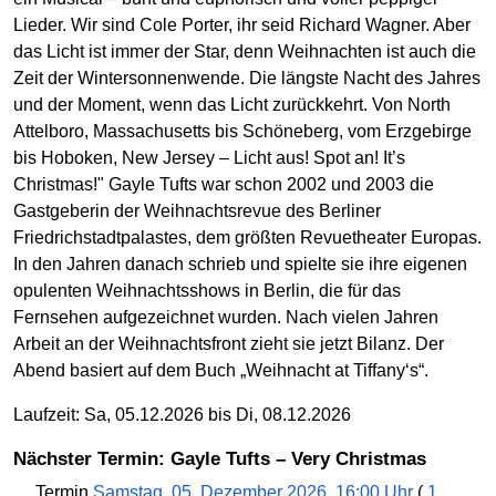
Lieder. Wir sind Cole Porter, ihr seid Richard Wagner. Aber
das Licht ist immer der Star, denn Weihnachten ist auch die
Zeit der Wintersonnenwende. Die längste Nacht des Jahres
und der Moment, wenn das Licht zurückkehrt. Von North
Attelboro, Massachusetts bis Schöneberg, vom Erzgebirge
bis Hoboken, New Jersey – Licht aus! Spot an! It’s
Christmas!" Gayle Tufts war schon 2002 und 2003 die
Gastgeberin der Weihnachtsrevue des Berliner
Friedrichstadtpalastes, dem größten Revuetheater Europas.
In den Jahren danach schrieb und spielte sie ihre eigenen
opulenten Weihnachtsshows in Berlin, die für das
Fernsehen aufgezeichnet wurden. Nach vielen Jahren
Arbeit an der Weihnachtsfront zieht sie jetzt Bilanz. Der
Abend basiert auf dem Buch „Weihnacht at Tiffany‘s“.
Laufzeit: Sa, 05.12.2026 bis Di, 08.12.2026
Nächster Termin: Gayle Tufts – Very Christmas
Termin
Samstag, 05. Dezember 2026, 16:00 Uhr
(
1