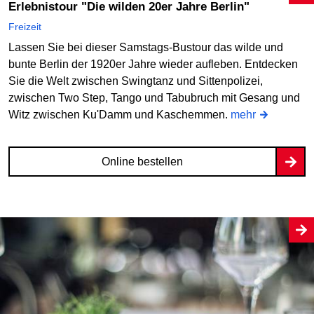
Erlebnistour "Die wilden 20er Jahre Berlin"
Freizeit
Mo
Lassen Sie bei dieser Samstags-Bustour das wilde und
28.09.2026
17:30 Uhr
bunte Berlin der 1920er Jahre wieder aufleben. Entdecken
Modemetropole Berlin
Sie die Welt zwischen Swingtanz und Sittenpolizei,
U Hausvogteiplatz (Denkzeichen Modezentrum)
zwischen Two Step, Tango und Tabubruch mit Gesang und
Witz zwischen Ku'Damm und Kaschemmen.
mehr
Online bestellen
Online bestellen
Mo
05.10.2026
17:30 Uhr
Modemetropole Berlin
U Hausvogteiplatz (Denkzeichen Modezentrum)
Online bestellen
Mo