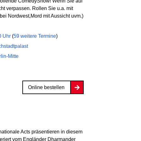
s rollende ComedyShow! Wenn Sie auf
ht verpassen. Rollen Sie u.a. mit
 bei Nordwest,Mord mit Aussicht uvm.)
00 Uhr
(
59 weitere Termine
)
chstadtpalast
lin-Mitte
Online bestellen
ationale Acts präsentieren in diesem
eriert vom Engländer Dharmander