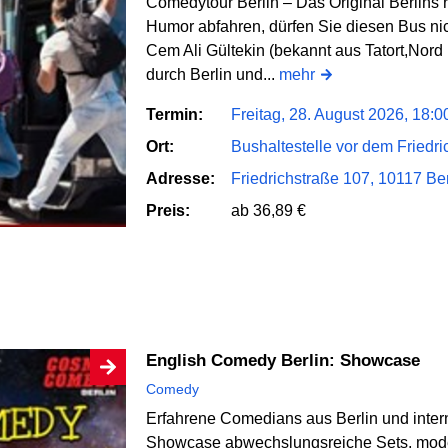
Comedytour Berlin – Das Original Berlin
Humor abfahren, dürfen Sie diesen Bus nic
Cem Ali Gültekin (bekannt aus Tatort,Nord
durch Berlin und...
mehr
Termin:
Freitag, 28. August 2026, 18:
Ort:
Bushaltestelle vor dem Friedri
Adresse:
Friedrichstraße 107, 10117 Ber
Preis:
ab 36,89 €
English Comedy Berlin: Showcase
Comedy
Erfahrene Comedians aus Berlin und intern
Showcase abwechslungsreiche Sets, mod