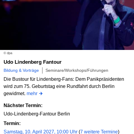
Fr
18.09.2026
22:00 Uhr
Berlin Underground Party Tour
Spätkauf / Lateshop / Café ROJ 49
Online bestellen
© dpa
Udo Lindenberg Fantour
Bildung & Vorträge
Seminare/Workshops/Führungen
Die Bustour für Lindenberg-Fans: Dem Panikpräsidenten
wird zum 75. Geburtstag eine Rundfahrt durch Berlin
gewidmet.
mehr
Nächster Termin:
Udo-Lindenberg-Fantour Berlin
Termin:
Samstag, 10. April 2027, 10:00 Uhr
(
7 weitere Termine
)