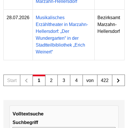
Marzahn-Hellersdorf
28.07.2026
Musikalisches
Bezirksamt
Erzähltheater in Marzahn-
Marzahn-
Hellersdorf: „Der
Hellersdorf
Wundergarten“ in der
Stadtteilbibliothek „Erich
Weinert“
Start
1
2
3
4
von
422
Volltextsuche
Suchbegriff