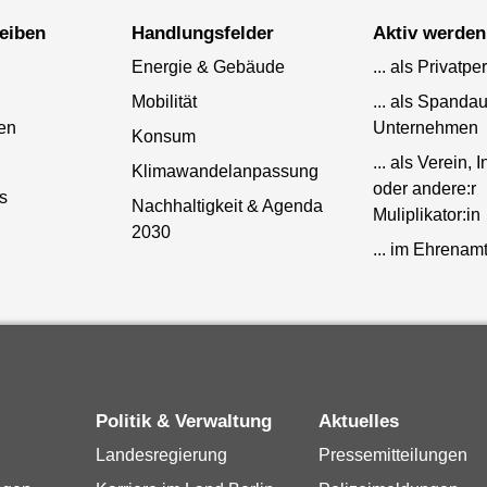
leiben
Handlungsfelder
Aktiv werden
Energie & Gebäude
... als Privatpe
Mobilität
... als Spanda
en
Unternehmen
Konsum
... als Verein, I
Klimawandelanpassung
oder andere:r
s
Nachhaltigkeit & Agenda
Muliplikator:in
2030
... im Ehrenam
Politik & Verwaltung
Aktuelles
Landesregierung
Pressemitteilungen