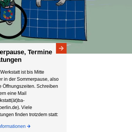
atungen
erkstatt ist bis Mitte
r in der Sommerpause, also
e Öffnungszeiten. Schreiben
ern eine Mail
statt(ät)ba-
erlin.de). Viele
tungen finden trotzdem statt:
nformationen