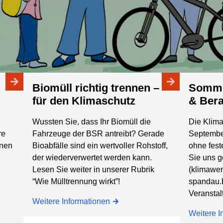
Biomüll richtig trennen –
Sommerpause, Termine
für den Klimaschutz
& Ber
Wussten Sie, dass Ihr Biomüll die
Die KlimaW
re
Fahrzeuge der BSR antreibt? Gerade
Septembe
nnen
Bioabfälle sind ein wertvoller Rohstoff,
ohne fest
der wiederverwertet werden kann.
Sie uns g
Lesen Sie weiter in unserer Rubrik
(klimawerk
“Wie Mülltrennung wirkt”!
spandau.b
Veranstal
Weitere Informationen
Weitere I