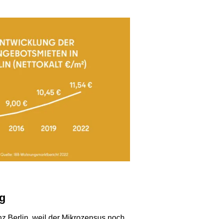
ng
z Berlin, weil der Mikrozensus noch