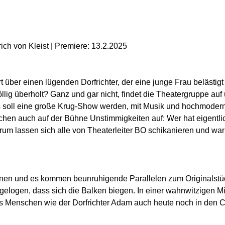
rich von Kleist | Premiere: 13.2.2025
t über einen lügenden Dorfrichter, der eine junge Frau belästig
völlig überholt? Ganz und gar nicht, findet die Theatergruppe au
s soll eine große Krug-Show werden, mit Musik und hochmodern
uchen auch auf der Bühne Unstimmigkeiten auf: Wer hat eigentl
rum lassen sich alle von Theaterleiter BO schikanieren und wa
en und es kommen beunruhigende Parallelen zum Originalstück
 gelogen, dass sich die Balken biegen. In einer wahnwitzigen M
s Menschen wie der Dorfrichter Adam auch heute noch in den C