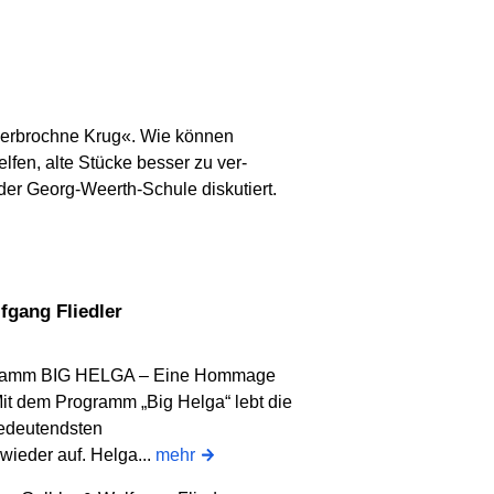
 zerbrochne Krug«. Wie können
lfen, alte Stücke besser zu ver-
der Georg-Weerth-Schule diskutiert.
fgang Fliedler
ramm BIG HELGA – Eine Hommage
t dem Programm „Big Helga“ lebt die
bedeutendsten
wieder auf. Helga...
mehr