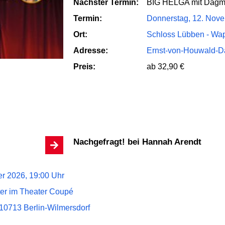
Nächster Termin:
BIG HELGA mit Dagma
Termin:
Donnerstag, 12. Nove
Ort:
Schloss Lübben - Wa
Adresse:
Ernst-von-Houwald-D
Preis:
ab 32,90 €
Nachgefragt! bei Hannah Arendt
r 2026, 19:00 Uhr
er im Theater Coupé
0713 Berlin-Wilmersdorf