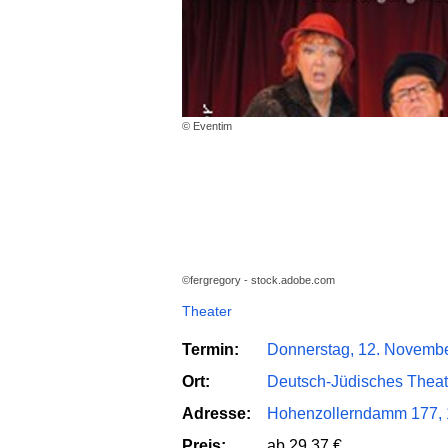
© Eventim
©fergregory - stock.adobe.com
Theater
Termin:
Donnerstag, 12. Novembe
Ort:
Deutsch-Jüdisches Theat
Adresse:
Hohenzollerndamm 177, 1
Preis:
ab 29,37 €