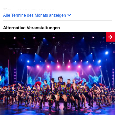
So
11.10.2026
18:00 Uhr
Alle Termine des Monats anzeigen
Die Überraschungsshow
Ben Blu´s Illusionstheater
Alternative Veranstaltungen
Online bestellen