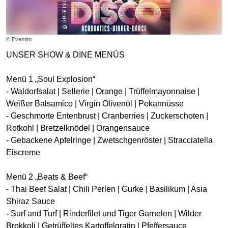
© Eventim
UNSER SHOW & DINE MENÜS
Menü 1 „Soul Explosion“
- Waldorfsalat | Sellerie | Orange | Trüffelmayonnaise |
Weißer Balsamico | Virgin Olivenöl | Pekannüsse
- Geschmorte Entenbrust | Cranberries | Zuckerschoten |
Rotkohl | Bretzelknödel | Orangensauce
- Gebackene Apfelringe | Zwetschgenröster | Stracciatella
Eiscreme
Menü 2 „Beats & Beef“
- Thai Beef Salat | Chili Perlen | Gurke | Basilikum | Asia
Shiraz Sauce
- Surf and Turf | Rinderfilet und Tiger Garnelen | Wilder
Brokkoli | Getrüffeltes Kartoffelgratin | Pfeffersauce