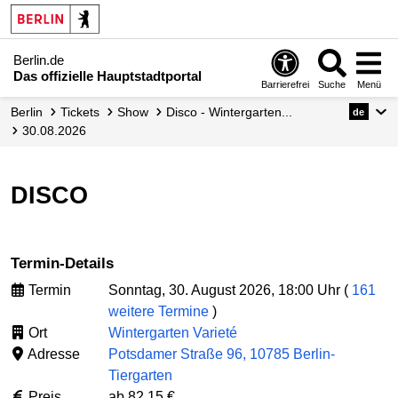
Berlin.de
Das offizielle Hauptstadtportal
Barrierefrei
Suche
Menü
Berlin
Tickets
Show
Disco - Wintergarten...
de
30.08.2026
DISCO
Termin-Details
Termin
Sonntag, 30. August 2026, 18:00 Uhr (
161
weitere Termine
)
Ort
Wintergarten Varieté
Adresse
Potsdamer Straße 96, 10785 Berlin-
Tiergarten
Preis
ab 82,15 €