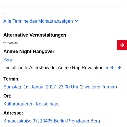
Fr
28.08.2026
20:30 Uhr
Alle Termine des Monats anzeigen
Berlin Pubcrawl - Shots, Games & Party
Simon Dachstraße 32
Alternative Veranstaltungen
© Eventim
Online bestellen
Anime Night Hangover
Party
Sa
Die offizielle Aftershow der Anime Rap Revolution.
mehr
29.08.2026
20:30 Uhr
Termin:
Berlin Pubcrawl - Shots, Games & Party
Simon Dachstraße 32
Samstag, 16. Januar 2027, 23:00 Uhr
(
1 weiterer Termin
)
Ort:
Online bestellen
Kulturbrauerei - Kesselhaus
Adresse:
Fr
Knaackstraße 97, 10435 Berlin-Prenzlauer Berg
04.09.2026
20:30 Uhr