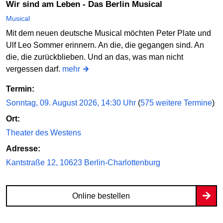
Wir sind am Leben - Das Berlin Musical
Online bestellen
Musical
Mit dem neuen deutsche Musical möchten Peter Plate und
Ulf Leo Sommer erinnern. An die, die gegangen sind. An
Fr
12.03.2027
19:30 Uhr
die, die zurückblieben. Und an das, was man nicht
vergessen darf.
mehr
Disney Der Glöckner von Notre Dame
Admiralspalast
Termin:
Sonntag, 09. August 2026, 14:30 Uhr
(
575 weitere Termine
)
Online bestellen
Ort:
Theater des Westens
Adresse:
Kantstraße 12, 10623 Berlin-Charlottenburg
Online bestellen