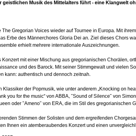
r geistlichen Musik des Mittelalters führt - eine Klangwelt oh
e The Gregorian Voices wieder auf Tournee in Europa. Mit ihre
 das Erbe des Männerchores Gloria Dei an. Ziel dieses Chors wa
semble erhielt mehrere internationale Auszeichnungen.
 Konzert mit einer Mischung aus gregorianischen Chorälen, or
aissance und des Barock. Mit seiner Stimmgewalt und vielen S
gen kann: authentisch und dennoch zeitnah.
en Klassiker der Popmusik, wie unter anderem „Knocking on hea
nk you for the music“ von ABBA, "Sound of Silence" von Simon
een oder "Ameno" von ERA, die im Stil des gregorianischen G
erenden Stimmen der Solisten und dem ergreifenden Chorgesang be
ten Ihnen ein atemberaubendes Konzert und einen unvergleich