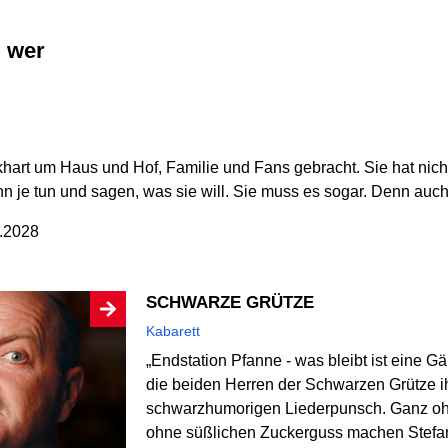
l wer
khart um Haus und Hof, Familie und Fans gebracht. Sie hat nicht
n je tun und sagen, was sie will. Sie muss es sogar. Denn auch e
9.2028
SCHWARZE GRÜTZE
Kabarett
„Endstation Pfanne - was bleibt ist eine G
die beiden Herren der Schwarzen Grütze i
schwarzhumorigen Liederpunsch. Ganz ohn
ohne süßlichen Zuckerguss machen Stefan