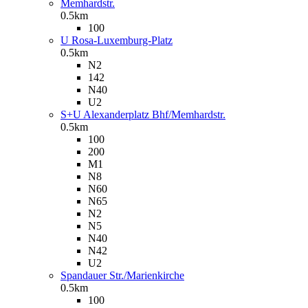
Memhardstr.
0.5km
100
U Rosa-Luxemburg-Platz
0.5km
N2
142
N40
U2
S+U Alexanderplatz Bhf/Memhardstr.
0.5km
100
200
M1
N8
N60
N65
N2
N5
N40
N42
U2
Spandauer Str./Marienkirche
0.5km
100