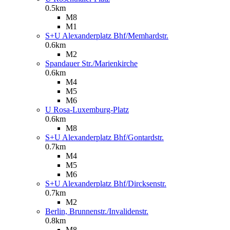
0.5km
M8
M1
S+U Alexanderplatz Bhf/Memhardstr.
0.6km
M2
Spandauer Str./Marienkirche
0.6km
M4
M5
M6
U Rosa-Luxemburg-Platz
0.6km
M8
S+U Alexanderplatz Bhf/Gontardstr.
0.7km
M4
M5
M6
S+U Alexanderplatz Bhf/Dircksenstr.
0.7km
M2
Berlin, Brunnenstr./Invalidenstr.
0.8km
M8