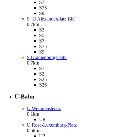
S7
S75
S9
S+U Alexanderplatz Bhf
0.7km
S3
S5
S7
S75
S9
S Oranienburger Str.
0.7km
S1
S2
S25
S26
U-Bahn
U Weinmeisterstr.
0.1km
U8
U Rosa-Luxemburg-Platz
0.5km
U2