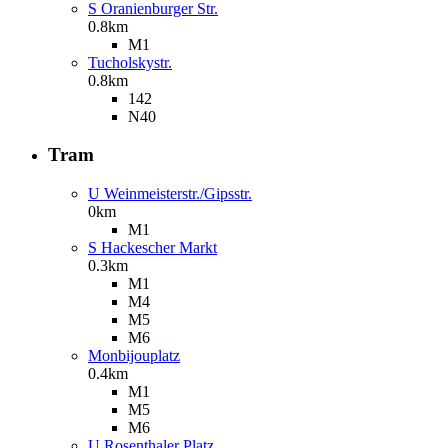
S Oranienburger Str.
0.8km
M1
Tucholskystr.
0.8km
142
N40
Tram
U Weinmeisterstr./Gipsstr.
0km
M1
S Hackescher Markt
0.3km
M1
M4
M5
M6
Monbijouplatz
0.4km
M1
M5
M6
U Rosenthaler Platz