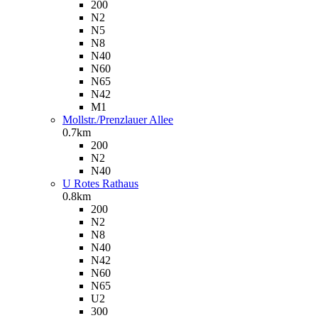
200
N2
N5
N8
N40
N60
N65
N42
M1
Mollstr./Prenzlauer Allee
0.7km
200
N2
N40
U Rotes Rathaus
0.8km
200
N2
N8
N40
N42
N60
N65
U2
300