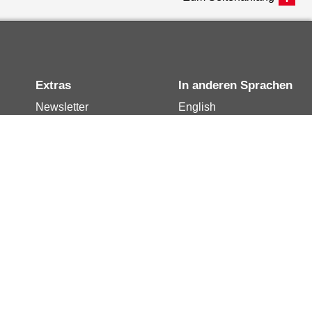
Extras
In anderen Sprachen
Newsletter
English
Notdienste
العربية
Berlin.de-Mail buchen
Français
Berlin.de-Mail
Polski
widerrufen
Русский
Berlin.de-Mail
Türkçe
kündigen
Українська