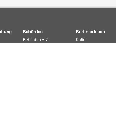
altung
Behörden
Berlin erleben
Behörden A-Z
Kultur
15
Senatsverwaltungen
Tourismus
rung
Bezirksämter
Stadtleben
Bürgerämter
Wirtschaft
 Berlin
Jobcenter
Kalender