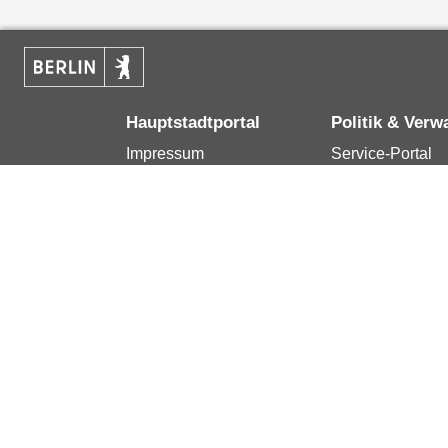
Hauptstadtportal
Politik & Verw
Impressum
Service-Portal
Kontakt
Bürgertelefon 1
Datenschutzerklärung
Terminvereinba
Erklärung zur
Presse
Barrierefreiheit
Karriere im Land
Berlin.de ist ein Angebot des Landes Berlin.