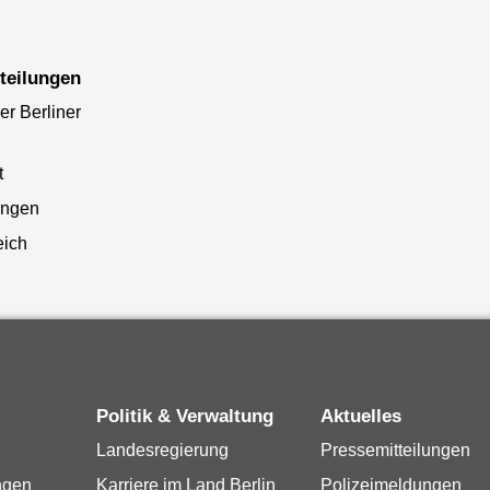
tteilungen
er Berliner
t
ungen
eich
Politik & Verwaltung
Aktuelles
Landesregierung
Pressemitteilungen
ngen
Karriere im Land Berlin
Polizeimeldungen