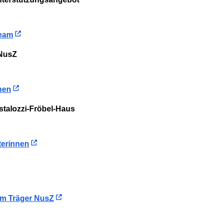
team
 NusZ
nnen
stalozzi-Fröbel-Haus
terinnen
eim Träger NusZ