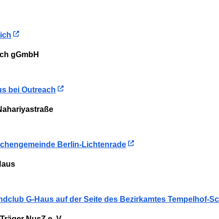
ich
each gGmbH
us bei Outreach
ahariyastraße
irchengemeinde Berlin-Lichtenrade
Haus
endclub G-Haus auf der Seite des Bezirkamtes Tempelhof-
Träger NusZ e. V.