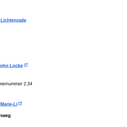
k Lichtenrade
 John Locke
mmernummer 2.34
 Marie-Li
enweg