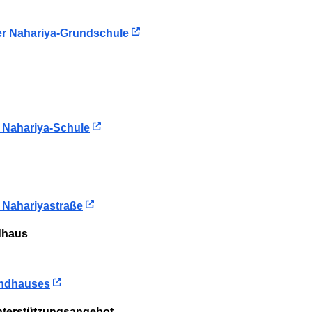
der Nahariya-Grundschule
s Nahariya-Schule
s Nahariyastraße
dhaus
endhauses
Unterstützungsangebot