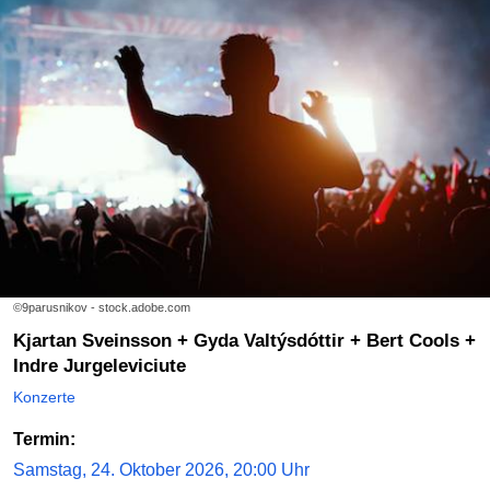
©9parusnikov - stock.adobe.com
Kjartan Sveinsson + Gyda Valtýsdóttir + Bert Cools +
Indre Jurgeleviciute
Konzerte
Termin:
Samstag, 24. Oktober 2026, 20:00 Uhr