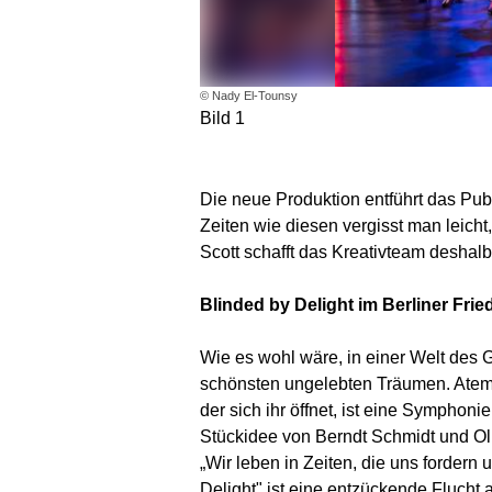
© Nady El-Tounsy
Bild 1
Die neue Produktion entführt das Pub
Zeiten wie diesen vergisst man leic
Scott schafft das Kreativteam deshal
Blinded by Delight im Berliner Frie
Wie es wohl wäre, in einer Welt des 
schönsten ungelebten Träumen. Atembe
der sich ihr öffnet, ist eine Symphon
Stückidee von Berndt Schmidt und Ol
„Wir leben in Zeiten, die uns forder
Delight" ist eine entzückende Flucht