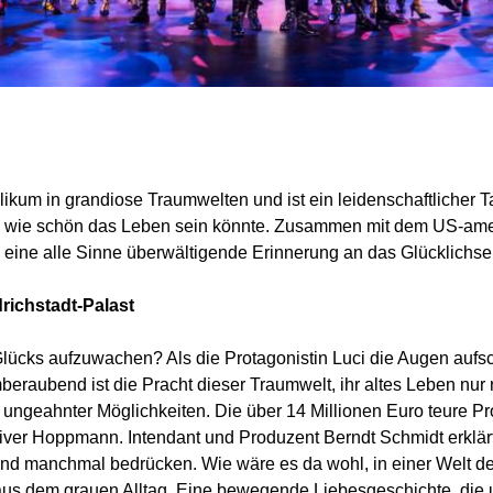
likum in grandiose Traumwelten und ist ein leidenschaftlicher 
ht, wie schön das Leben sein könnte. Zusammen mit dem US-am
b eine alle Sinne überwältigende Erinnerung an das Glücklichse
drichstadt-Palast
Glücks aufzuwachen? Als die Protagonistin Luci die Augen aufsc
raubend ist die Pracht dieser Traumwelt, ihr altes Leben nur
ie ungeahnter Möglichkeiten. Die über 14 Millionen Euro teure Pr
iver Hoppmann. Intendant und Produzent Berndt Schmidt erklärt
n und manchmal bedrücken. Wie wäre es da wohl, in einer Welt 
 aus dem grauen Alltag. Eine bewegende Liebesgeschichte, die 