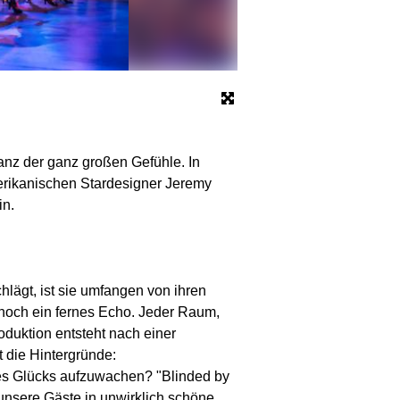
© Nady El-Tounsy
Tanz der ganz großen Gefühle. In
erikanischen Stardesigner Jeremy
in.
hlägt, ist sie umfangen von ihren
 noch ein fernes Echo. Jeder Raum,
oduktion entsteht nach einer
 die Hintergründe:
des Glücks aufzuwachen? "Blinded by
unsere Gäste in unwirklich schöne