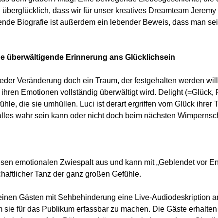
n überglücklich, dass wir für unser kreatives Dreamteam Jeremy
ende Biografie ist außerdem ein lebender Beweis, dass man s
inne überwältigende Erinnerung ans Glücklichsein
jeder Veränderung doch ein Traum, der festgehalten werden will 
 ihren Emotionen vollständig überwältigt wird. Delight (=Glück,
hle, die sie umhüllen. Luci ist derart ergriffen vom Glück ihre
s alles wahr sein kann oder nicht doch beim nächsten Wimperns
diesen emotionalen Zwiespalt aus und kann mit „Geblendet vor En
chaftlicher Tanz der ganz großen Gefühle.
seinen Gästen mit Sehbehinderung eine Live-Audiodeskription a
sie für das Publikum erfassbar zu machen. Die Gäste erhalten 