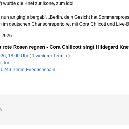
) wurde die Knef zur Ikone, zum Idol!
n nun an ging´s bergab“, „Berlin, dein Gesicht hat Sommerspross
im deutschen Chansonrepertoire. mit Cora Chilcott und Live-
8.2026
s rote Rosen regnen - Cora Chillcott singt Hildegard Kne
026, 18:00 Uhr
(
1 weiterer Termin
)
r Tor
10243 Berlin-Friedrichshain
n