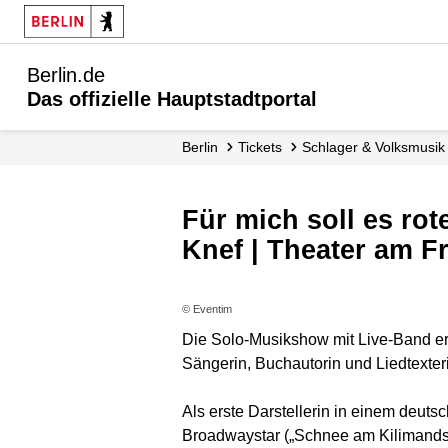
Berlin.de
Das offizielle Hauptstadtportal
Berlin
Tickets
Schlager & Volksmusik
Für mich soll es rote Rosen regnen - Musikalische Show über Hildegard
Knef | Theater am F
© Eventim
Die Solo-Musikshow mit Live-Band eri
Sängerin, Buchautorin und Liedtexter
Als erste Darstellerin in einem deuts
Broadwaystar („Schnee am Kilimandsch