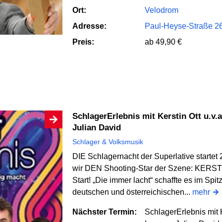
Ort:
Velodrom
Adresse:
Paul-Heyse-Straße 26
Preis:
ab 49,90 €
SchlagerErlebnis mit Kerstin Ott u.v.a. - Kerstin Ott, Norman Langen,
Julian David
Schlager & Volksmusik
DIE Schlagernacht der Superlative startet
wir DEN Shooting-Star der Szene: KERSTI
Start! „Die immer lacht“ schaffte es im Spi
deutschen und österreichischen...
mehr
Nächster Termin:
SchlagerErlebnis mit K