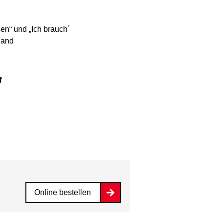
en“ und „Ich brauch´
Band
f
Online bestellen