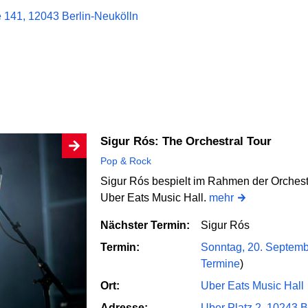
 141, 12043 Berlin-Neukölln
Sigur Rós: The Orchestral Tour
Pop & Rock
Sigur Rós bespielt im Rahmen der Orchest
Uber Eats Music Hall.
mehr
Nächster Termin:
Sigur Rós
Termin:
Sonntag, 20. Septemb
Termine
)
Ort:
Uber Eats Music Hall
Adresse:
Uber Platz 2, 10243 B