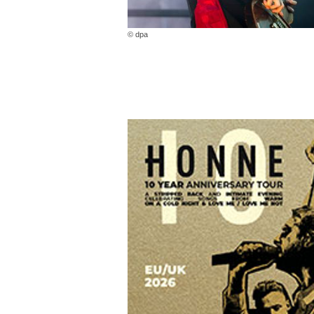
© dpa