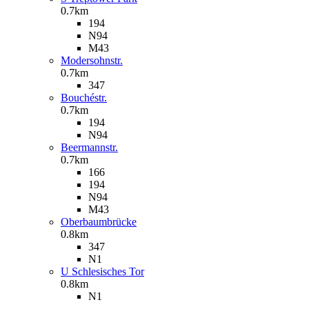
0.7km
194
N94
M43
Modersohnstr.
0.7km
347
Bouchéstr.
0.7km
194
N94
Beermannstr.
0.7km
166
194
N94
M43
Oberbaumbrücke
0.8km
347
N1
U Schlesisches Tor
0.8km
N1