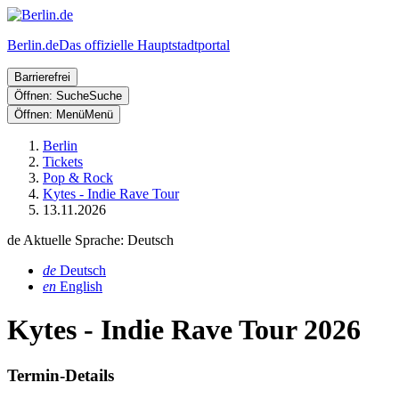
Berlin.de
Das offizielle Hauptstadtportal
Barrierefrei
Öffnen: Suche
Suche
Öffnen: Menü
Menü
Berlin
Tickets
Pop & Rock
Kytes - Indie Rave Tour
13.11.2026
de
Aktuelle Sprache: Deutsch
de
Deutsch
en
English
Kytes - Indie Rave Tour 2026
Termin-Details