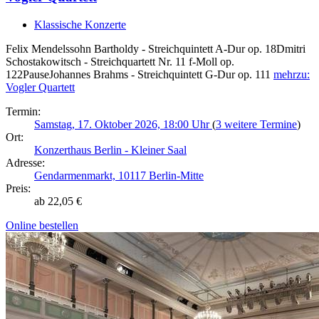
Klassische Konzerte
Felix Mendelssohn Bartholdy - Streichquintett A-Dur op. 18Dmitri
Schostakowitsch - Streichquartett Nr. 11 f-Moll op.
122PauseJohannes Brahms - Streichquintett G-Dur op. 111
mehr
zu:
Vogler Quartett
Termin:
Samstag, 17. Oktober 2026, 18:00 Uhr
(
3 weitere Termine
)
Ort:
Konzerthaus Berlin - Kleiner Saal
Adresse:
Gendarmenmarkt, 10117 Berlin-Mitte
Preis:
ab 22,05 €
Online bestellen