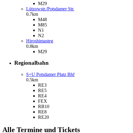
M29
Lützowstr./Potsdamer Str.
0.7km
M48
M85
N1
N2
Hiroshimasteg
0.8km
M29
Regional­bahn
S+U Potsdamer Platz Bhf
0.5km
RE3
RE5
RE4
FEX
RB10
RE8
RE20
Alle Termine und Tickets