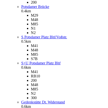
200
Potsdamer Brücke
0.4km
M29
M48
M85
N1
N2
S Potsdamer Platz Bhf/Voßstr.
0.5km
M41
M48
M85
S7B
S+U Potsdamer Platz Bhf
0.6km
M41
RB10
200
M48
M85
N2
300
Gedenkstätte Dt. Widerstand
0.6km