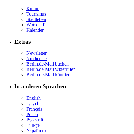
Kultur
Tourismus
Stadtleben
Wirtschaft
Kalender
Extras
Newsletter
Notdienste
Berlin.de-Mail buchen
Berlin.de-Mail widerrufen
Berlin.de-Mail kündigen
In anderen Sprachen
English
العربية
Français
Polski
Русский
Türkçe
Українська