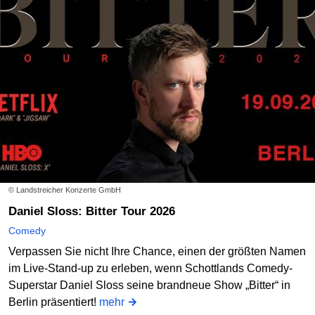
Mi
30.09.2026
20:30 Uhr
Der Mad Monkey Mittwoch
Mad Monkey Room
Online bestellen
Mi
07.10.2026
20:30 Uhr
Der Mad Monkey Mittwoch
© Landstreicher Konzerte GmbH
Mad Monkey Room
Daniel Sloss: Bitter Tour 2026
Online bestellen
Comedy
Verpassen Sie nicht Ihre Chance, einen der größten Namen
im Live-Stand-up zu erleben, wenn Schottlands Comedy-
Mi
14.10.2026
20:30 Uhr
Superstar Daniel Sloss seine brandneue Show „Bitter“ in
Berlin präsentiert!
mehr
Der Mad Monkey Mittwoch