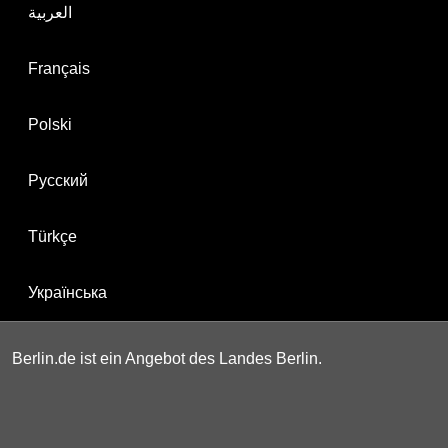
العربية
Français
Polski
Русский
Türkçe
Українська
Berlin.de ist ein Angebot des Landes Berlin.