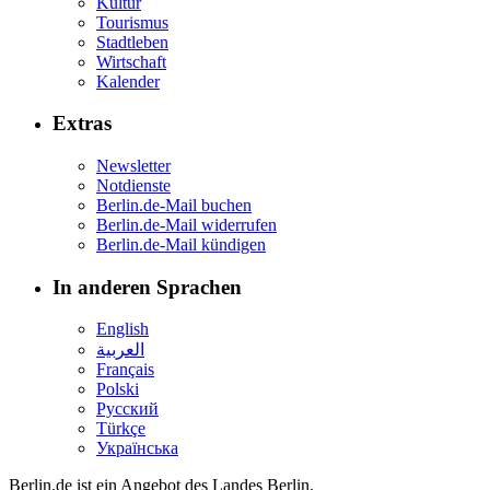
Kultur
Tourismus
Stadtleben
Wirtschaft
Kalender
Extras
Newsletter
Notdienste
Berlin.de-Mail buchen
Berlin.de-Mail widerrufen
Berlin.de-Mail kündigen
In anderen Sprachen
English
العربية
Français
Polski
Русский
Türkçe
Українська
Berlin.de ist ein Angebot des Landes Berlin.