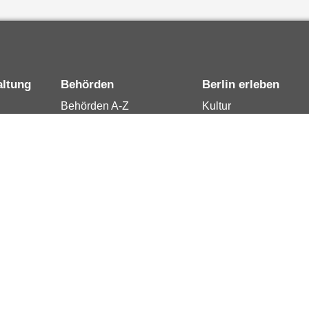
altung
Behörden
Berlin erleben
Behörden A-Z
Kultur
15
Senatsverwaltungen
Tourismus
rung
Bezirksämter
Stadtleben
Bürgerämter
Wirtschaft
 Berlin
Jobcenter
Kalender