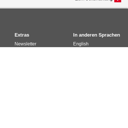
Extras
In anderen Sprachen
Newsletter
English
Notdienste
العربية
Berlin.de-Mail buchen
Français
Berlin.de-Mail
Polski
widerrufen
Русский
Berlin.de-Mail
Türkçe
kündigen
Українська