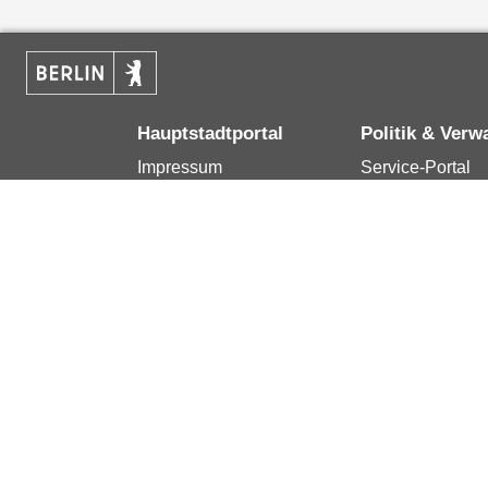
Hauptstadtportal
Politik & Verw
Impressum
Service-Portal
Kontakt
Bürgertelefon 1
Datenschutzerklärung
Terminvereinba
Erklärung zur
Presse
Barrierefreiheit
Karriere im Land
Berlin.de ist ein Angebot des Landes Berlin.