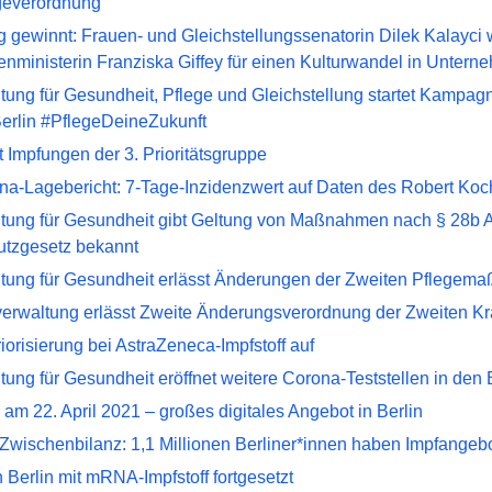
geverordnung
g gewinnt: Frauen- und Gleichstellungssenatorin Dilek Kalayci
nministerin Franziska Giffey für einen Kulturwandel in Unter
ung für Gesundheit, Pflege und Gleichstellung startet Kampag
erlin #PflegeDeineZukunft
t Impfungen der 3. Prioritätsgruppe
na-Lagebericht: 7-Tage-Inzidenzwert auf Daten des Robert Koch-
tung für Gesundheit gibt Geltung von Maßnahmen nach § 28b A
hutzgesetz bekannt
tung für Gesundheit erlässt Änderungen der Zweiten Pflege
erwaltung erlässt Zweite Änderungsverordnung der Zweiten 
riorisierung bei AstraZeneca-Impfstoff auf
ung für Gesundheit eröffnet weitere Corona-Teststellen in den
y am 22. April 2021 – großes digitales Angebot in Berlin
f-Zwischenbilanz: 1,1 Millionen Berliner*innen haben Impfang
n Berlin mit mRNA-Impfstoff fortgesetzt