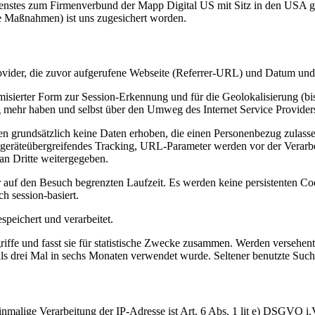
Dienstes zum Firmenverbund der Mapp Digital US mit Sitz in den USA
e Maßnahmen) ist uns zugesichert worden.
vider, die zuvor aufgerufene Webseite (Referrer-URL) und Datum und
misierter Form zur Session-Erkennung und für die Geolokalisierung (b
 mehr haben und selbst über den Umweg des Internet Service Providers
en grundsätzlich keine Daten erhoben, die einen Personenbezug zulass
in geräteübergreifendes Tracking, URL-Parameter werden vor der Verar
an Dritte weitergegeben.
 auf den Besuch begrenzten Laufzeit. Es werden keine persistenten C
h session-basiert.
peichert und verarbeitet.
riffe und fasst sie für statistische Zwecke zusammen. Werden versehent
r als drei Mal in sechs Monaten verwendet wurde. Seltener benutzte Su
inmalige Verarbeitung der IP-Adresse ist Art. 6 Abs. 1 lit e) DSGVO