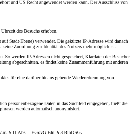
 gehört und US-Recht angewendet werden kann. Der Ausschluss von
 Uhrzeit des Besuchs erhoben.
is auf Stadt-Ebene) verwendet. Die gekürzte IP-Adresse wird danach
 keine Zuordnung zur Identität des Nutzers mehr möglich ist.
en. So werden IP-Adressen nicht gespeichert, Klardaten der Besucher
beitung abgeschnitten, es findet keine Zusammenführung mit anderen
ookies für eine darüber hinaus gehende Wiedererkennung von
lich personenbezogene Daten in das Suchfeld eingegeben, fließt die
chphrasen werden automatisch anonymisiert.
 i.V.m. § 11 Abs. 1 EGovG Bln, § 3 BlnDSG.