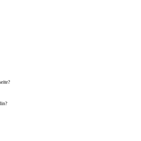
eite?
lin?