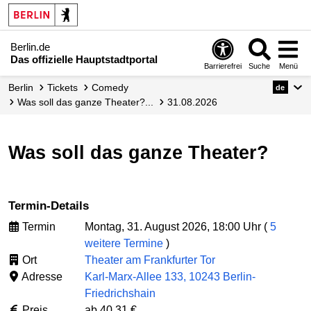
Berlin.de
Das offizielle Hauptstadtportal
Barrierefrei
Suche
Menü
Berlin
Tickets
Comedy
de
Was soll das ganze Theater?...
31.08.2026
Was soll das ganze Theater?
Termin-Details
Termin
Montag, 31. August 2026, 18:00 Uhr (
5
weitere Termine
)
Ort
Theater am Frankfurter Tor
Adresse
Karl-Marx-Allee 133, 10243 Berlin-
Friedrichshain
Preis
ab 40,31 €