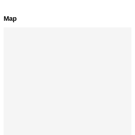
Map
Skip map